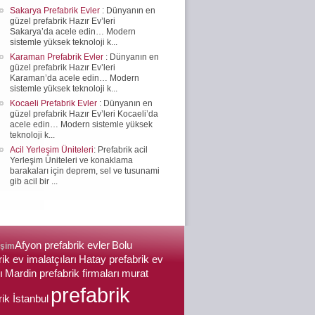
Sakarya Prefabrik Evler
: Dünyanın en
güzel prefabrik Hazır Ev’leri
Sakarya’da acele edin… Modern
sistemle yüksek teknoloji k...
Karaman Prefabrik Evler
: Dünyanın en
güzel prefabrik Hazır Ev’leri
Karaman’da acele edin… Modern
sistemle yüksek teknoloji k...
Kocaeli Prefabrik Evler
: Dünyanın en
güzel prefabrik Hazır Ev’leri Kocaeli’da
acele edin… Modern sistemle yüksek
teknoloji k...
Acil Yerleşim Üniteleri
: Prefabrik acil
Yerleşim Üniteleri ve konaklama
barakaları için deprem, sel ve tusunami
gib acil bir ...
Afyon prefabrik evler
Bolu
işim
ik ev imalatçıları
Hatay prefabrik ev
ı
Mardin prefabrik firmaları
murat
prefabrik
rik İstanbul