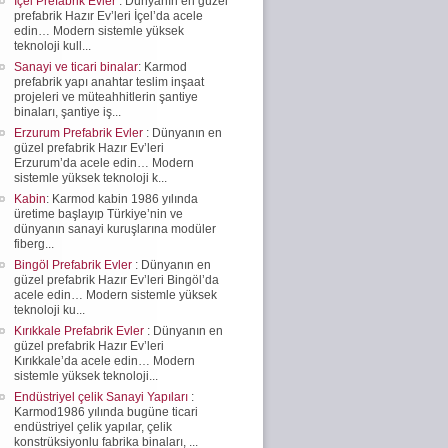
İçel Prefabrik Evler
: Dünyanın en güzel
prefabrik Hazır Ev’leri İçel’da acele
edin… Modern sistemle yüksek
teknoloji kull...
Sanayi ve ticari binalar
: Karmod
prefabrik yapı anahtar teslim inşaat
projeleri ve müteahhitlerin şantiye
binaları, şantiye iş...
Erzurum Prefabrik Evler
: Dünyanın en
güzel prefabrik Hazır Ev’leri
Erzurum’da acele edin… Modern
sistemle yüksek teknoloji k...
Kabin
: Karmod kabin 1986 yılında
üretime başlayıp Türkiye’nin ve
dünyanın sanayi kuruşlarına modüler
fiberg...
Bingöl Prefabrik Evler
: Dünyanın en
güzel prefabrik Hazır Ev’leri Bingöl’da
acele edin… Modern sistemle yüksek
teknoloji ku...
Kırıkkale Prefabrik Evler
: Dünyanın en
güzel prefabrik Hazır Ev’leri
Kırıkkale’da acele edin… Modern
sistemle yüksek teknoloji...
Endüstriyel çelik Sanayi Yapıları
:
Karmod1986 yılında bugüne ticari
endüstriyel çelik yapılar, çelik
konstrüksiyonlu fabrika binaları, ...