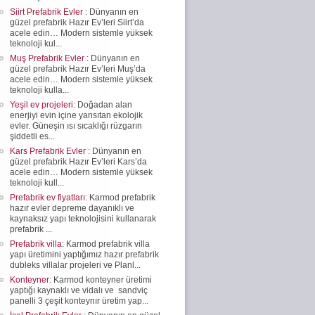
Siirt Prefabrik Evler
: Dünyanın en
güzel prefabrik Hazır Ev’leri Siirt’da
acele edin… Modern sistemle yüksek
teknoloji kul...
Muş Prefabrik Evler
: Dünyanın en
güzel prefabrik Hazır Ev’leri Muş’da
acele edin… Modern sistemle yüksek
teknoloji kulla...
Yeşil ev projeleri
: Doğadan alan
enerjiyi evin içine yansıtan ekolojik
evler. Güneşin ısı sıcaklığı rüzgarın
şiddetli es...
Kars Prefabrik Evler
: Dünyanın en
güzel prefabrik Hazır Ev’leri Kars’da
acele edin… Modern sistemle yüksek
teknoloji kull...
Prefabrik ev fiyatları
: Karmod prefabrik
hazır evler depreme dayanıklı ve
kaynaksız yapı teknolojisini kullanarak
prefabrik ...
Prefabrik villa
: Karmod prefabrik villa
yapı üretimini yaptığımız hazır prefabrik
dubleks villalar projeleri ve Planl...
Konteyner
: Karmod konteyner üretimi
yaptığı kaynaklı ve vidalı ve sandviç
panelli 3 çeşit konteynır üretim yap...