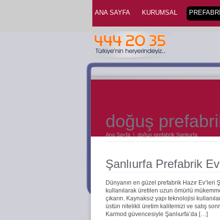
ANA SAYFA
KURUMSAL
PREFABRİ
doğuş prefabri
Ana Sayfa
\
doğuş prefabrik Şanlıurfa
Şanlıurfa Prefabrik Ev
Dünyanın en güzel prefabrik Hazır Ev’leri 
kullanılarak üretilen uzun ömürlü mükemmel 
çıkarın. Kaynaksız yapı teknolojisi kullanıla
üstün nitelikli üretim kalitemizi ve satış s
Karmod güvencesiyle Şanlıurfa’da […]