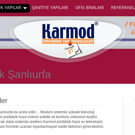
K YAPILAR
ŞANTİYE YAPILARI
OFİS BİNALARI
REFERANSL
k Şanlıurfa
ler
Şanlıurfa’da acele edin… Modern sistemle yüksek teknoloji
prefabrik hazır evlerin estetik ve konforlu ortamının keyfini
rak vidalı sistemle üretilen Karmod prefabrik hazır ev teknolojisi
onrası hizmete uzanan kıyaslanmayan kalite farkımızı göreceksiniz.