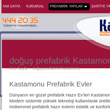
ANA SAYFA
KURUMSAL
PREFABRİK YAPILAR
ŞANTİYE YA
doğuş prefabrik Kastamo
Ana Sayfa
\
doğuş prefabrik Kastamonu
Kastamonu Prefabrik Evler
Dünyanın en güzel prefabrik Hazır Ev’leri Kastamo
Modern sistemle yüksek teknoloji kullanılarak üreti
mükemmel prefabrik hazır evlerin estetik ve konforl