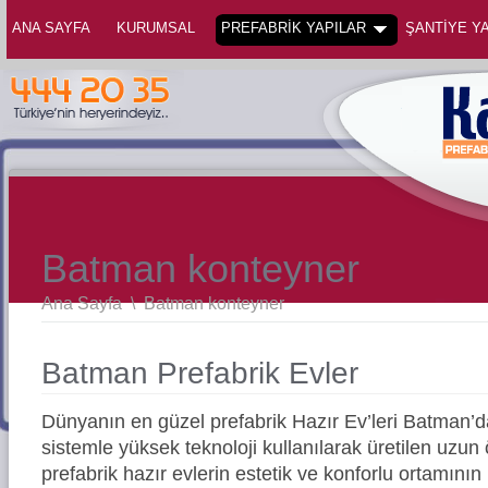
ANA SAYFA
KURUMSAL
PREFABRİK YAPILAR
ŞANTİYE YA
Batman konteyner
Ana Sayfa
\
Batman konteyner
Batman Prefabrik Evler
Dünyanın en güzel prefabrik Hazır Ev’leri Batman
sistemle yüksek teknoloji kullanılarak üretilen uz
prefabrik hazır evlerin estetik ve konforlu ortamının 