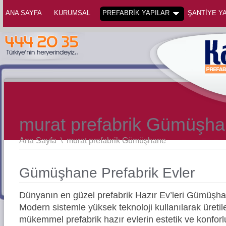
ANA SAYFA
KURUMSAL
PREFABRİK YAPILAR
ŞANTİYE YA
murat prefabrik Gümüşh
Ana Sayfa
\
murat prefabrik Gümüşhane
Gümüşhane Prefabrik Evler
Dünyanın en güzel prefabrik Hazır Ev’leri Gümüşh
Modern sistemle yüksek teknoloji kullanılarak üreti
mükemmel prefabrik hazır evlerin estetik ve konforl