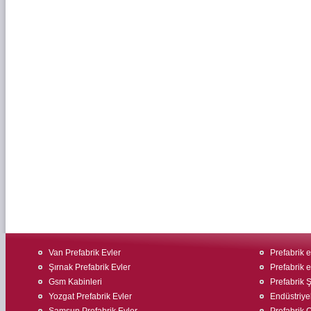
Van Prefabrik Evler
Prefabrik e
Şırnak Prefabrik Evler
Prefabrik 
Gsm Kabinleri
Prefabrik Ş
Yozgat Prefabrik Evler
Endüstriyel
Samsun Prefabrik Evler
Prefabrik O