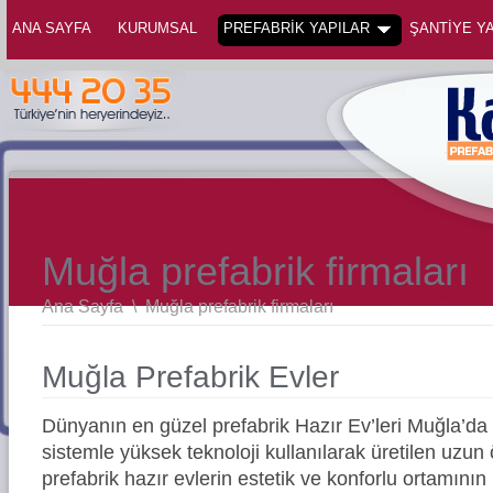
ANA SAYFA
KURUMSAL
PREFABRİK YAPILAR
ŞANTİYE YA
Muğla prefabrik firmaları
Ana Sayfa
\
Muğla prefabrik firmaları
Muğla Prefabrik Evler
Dünyanın en güzel prefabrik Hazır Ev’leri Muğla’d
sistemle yüksek teknoloji kullanılarak üretilen uz
prefabrik hazır evlerin estetik ve konforlu ortamının 