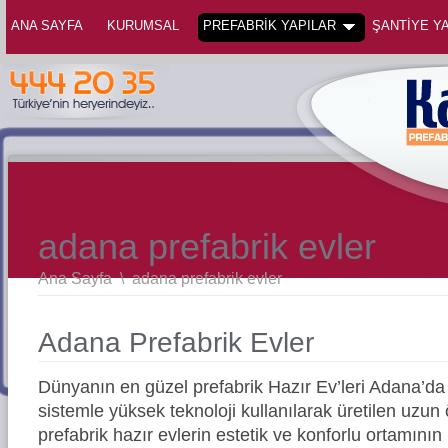
ANA SAYFA
KURUMSAL
PREFABRİK YAPILAR
ŞANTİYE YA
adana prefabrik evler
Ana Sayfa
\
adana prefabrik evler
Adana Prefabrik Evler
Dünyanın en güzel prefabrik Hazır Ev’leri Adana’
sistemle yüksek teknoloji kullanılarak üretilen uz
prefabrik hazır evlerin estetik ve konforlu ortamının 