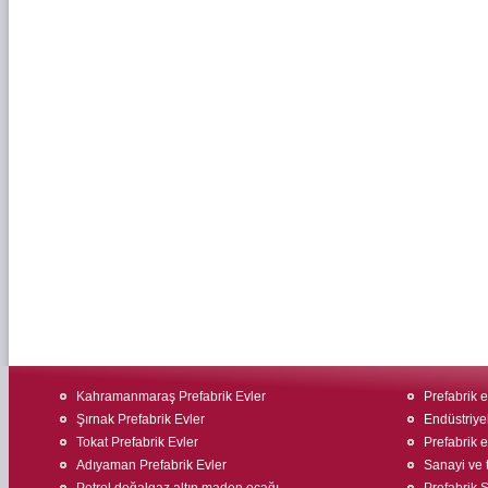
Kahramanmaraş Prefabrik Evler
Prefabrik ev
Şırnak Prefabrik Evler
Endüstriyel
Tokat Prefabrik Evler
Prefabrik e
Adıyaman Prefabrik Evler
Sanayi ve t
Petrol doğalgaz altın maden ocağı
Prefabrik Ş