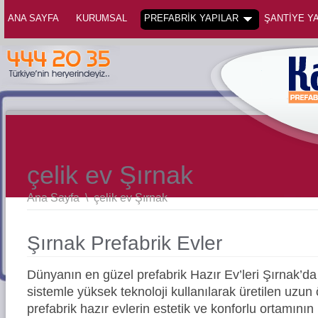
ANA SAYFA
KURUMSAL
PREFABRİK YAPILAR
ŞANTİYE YA
çelik ev Şırnak
Ana Sayfa
\
çelik ev Şırnak
Şırnak Prefabrik Evler
Dünyanın en güzel prefabrik Hazır Ev’leri Şırnak’
sistemle yüksek teknoloji kullanılarak üretilen uz
prefabrik hazır evlerin estetik ve konforlu ortamının 