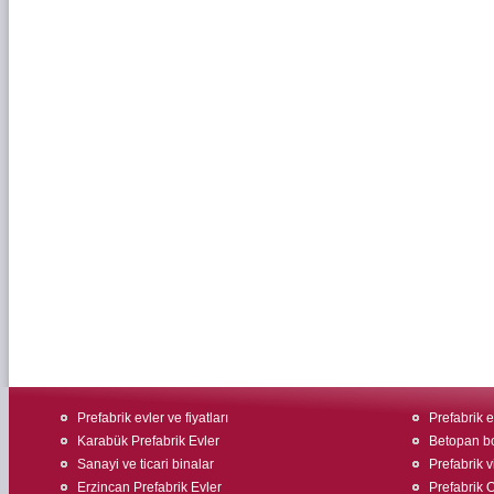
Prefabrik evler ve fiyatları
Prefabrik ev
Karabük Prefabrik Evler
Betopan bo
Sanayi ve ticari binalar
Prefabrik v
Erzincan Prefabrik Evler
Prefabrik O