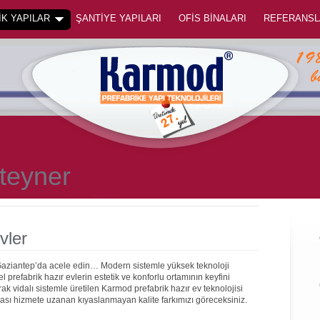
K YAPILAR
ŞANTİYE YAPILARI
OFİS BİNALARI
REFERANSL
teyner
vler
 Gaziantep’da acele edin… Modern sistemle yüksek teknoloji
prefabrik hazır evlerin estetik ve konforlu ortamının keyfini
rak vidalı sistemle üretilen Karmod prefabrik hazır ev teknolojisi
onrası hizmete uzanan kıyaslanmayan kalite farkımızı göreceksiniz.