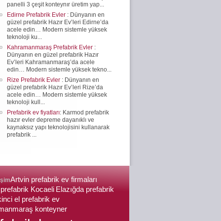
panelli 3 çeşit konteynır üretim yap...
Edirne Prefabrik Evler
: Dünyanın en
güzel prefabrik Hazır Ev’leri Edirne’da
acele edin… Modern sistemle yüksek
teknoloji ku...
Kahramanmaraş Prefabrik Evler
:
Dünyanın en güzel prefabrik Hazır
Ev’leri Kahramanmaraş’da acele
edin… Modern sistemle yüksek tekno...
Rize Prefabrik Evler
: Dünyanın en
güzel prefabrik Hazır Ev’leri Rize’da
acele edin… Modern sistemle yüksek
teknoloji kull...
Prefabrik ev fiyatları
: Karmod prefabrik
hazır evler depreme dayanıklı ve
kaynaksız yapı teknolojisini kullanarak
prefabrik ...
Artvin prefabrik ev firmaları
işim
prefabrik Kocaeli
Elazığda prefabrik
kinci el prefabrik ev
manmaraş konteyner