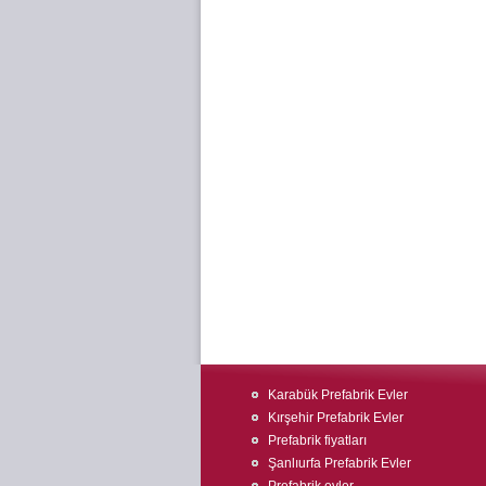
Karabük Prefabrik Evler
Kırşehir Prefabrik Evler
Prefabrik fiyatları
Şanlıurfa Prefabrik Evler
Prefabrik evler