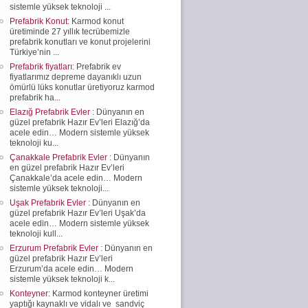
sistemle yüksek teknoloji ...
Prefabrik Konut
: Karmod konut
üretiminde 27 yıllık tecrübemizle
prefabrik konutları ve konut projelerini
Türkiye’nin ...
Prefabrik fiyatları
: Prefabrik ev
fiyatlarımız depreme dayanıklı uzun
ömürlü lüks konutlar üretiyoruz karmod
prefabrik ha...
Elazığ Prefabrik Evler
: Dünyanın en
güzel prefabrik Hazır Ev’leri Elazığ’da
acele edin… Modern sistemle yüksek
teknoloji ku...
Çanakkale Prefabrik Evler
: Dünyanın
en güzel prefabrik Hazır Ev’leri
Çanakkale’da acele edin… Modern
sistemle yüksek teknoloji...
Uşak Prefabrik Evler
: Dünyanın en
güzel prefabrik Hazır Ev’leri Uşak’da
acele edin… Modern sistemle yüksek
teknoloji kull...
Erzurum Prefabrik Evler
: Dünyanın en
güzel prefabrik Hazır Ev’leri
Erzurum’da acele edin… Modern
sistemle yüksek teknoloji k...
Konteyner
: Karmod konteyner üretimi
yaptığı kaynaklı ve vidalı ve sandviç