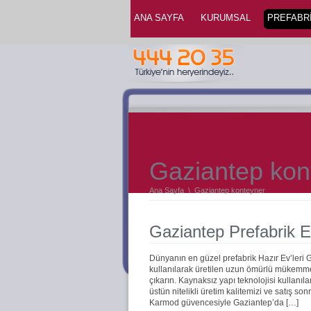
ANA SAYFA
KURUMSAL
PREFABRİ
Gaziantep kon
Ana Sayfa
\
Gaziantep konteyner
Gaziantep Prefabrik E
Dünyanın en güzel prefabrik Hazır Ev’leri
kullanılarak üretilen uzun ömürlü mükemmel 
çıkarın. Kaynaksız yapı teknolojisi kullanıla
üstün nitelikli üretim kalitemizi ve satış s
Karmod güvencesiyle Gaziantep’da […]