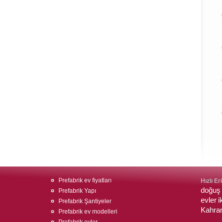
Prefabrik ev fiyatları
Hızlı Er
doğuş 
Prefabrik Yapı
evler
i
Prefabrik Şantiyeler
Kahra
Prefabrik ev modelleri
Prefabrik evler