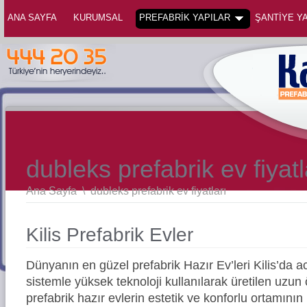
ANA SAYFA
KURUMSAL
PREFABRİK YAPILAR
ŞANTİYE YA
dubleks prefabrik ev fiyatl
Ana Sayfa
\
dubleks prefabrik ev fiyatları
Kilis Prefabrik Evler
Dünyanın en güzel prefabrik Hazır Ev’leri Kilis’da
sistemle yüksek teknoloji kullanılarak üretilen uz
prefabrik hazır evlerin estetik ve konforlu ortamının 