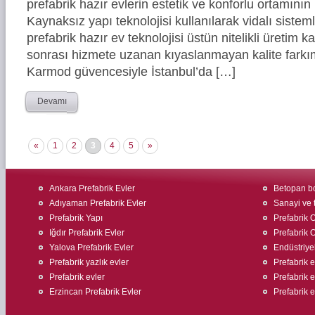
prefabrik hazır evlerin estetik ve konforlu ortamının 
Kaynaksız yapı teknolojisi kullanılarak vidalı siste
prefabrik hazır ev teknolojisi üstün nitelikli üretim ka
sonrası hizmete uzanan kıyaslanmayan kalite farkım
Karmod güvencesiyle İstanbul’da […]
Devamı
«
1
2
3
4
5
»
Ankara Prefabrik Evler
Betopan bo
Adıyaman Prefabrik Evler
Sanayi ve t
Prefabrik Yapı
Prefabrik O
Iğdır Prefabrik Evler
Prefabrik O
Yalova Prefabrik Evler
Endüstriyel
Prefabrik yazlık evler
Prefabrik ev
Prefabrik evler
Prefabrik 
Erzincan Prefabrik Evler
Prefabrik ev