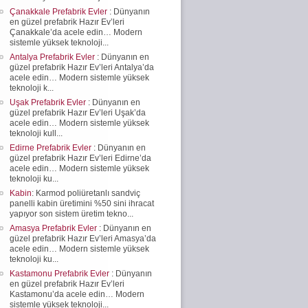
Çanakkale Prefabrik Evler
: Dünyanın
en güzel prefabrik Hazır Ev’leri
Çanakkale’da acele edin… Modern
sistemle yüksek teknoloji...
Antalya Prefabrik Evler
: Dünyanın en
güzel prefabrik Hazır Ev’leri Antalya’da
acele edin… Modern sistemle yüksek
teknoloji k...
Uşak Prefabrik Evler
: Dünyanın en
güzel prefabrik Hazır Ev’leri Uşak’da
acele edin… Modern sistemle yüksek
teknoloji kull...
Edirne Prefabrik Evler
: Dünyanın en
güzel prefabrik Hazır Ev’leri Edirne’da
acele edin… Modern sistemle yüksek
teknoloji ku...
Kabin
: Karmod poliüretanlı sandviç
panelli kabin üretimini %50 sini ihracat
yapıyor son sistem üretim tekno...
Amasya Prefabrik Evler
: Dünyanın en
güzel prefabrik Hazır Ev’leri Amasya’da
acele edin… Modern sistemle yüksek
teknoloji ku...
Kastamonu Prefabrik Evler
: Dünyanın
en güzel prefabrik Hazır Ev’leri
Kastamonu’da acele edin… Modern
sistemle yüksek teknoloji...