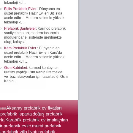
teknoloji kul...
Bitlis Prefabrik Evler
: Dünyanın en
güzel prefabrik Hazır Ev’leri Bitlis’da
acele edin… Modern sistemle yüksek
teknoloji ku...
Prefabrik Şantiyeler
: Karmod prefabrik
şantiye binaları; modern tasarımla
modüler panel sistemde üretilmekte
olup, kolayca...
Kars Prefabrik Evler
: Dünyanın en
güzel prefabrik Hazır Ev’leri Kars’da
acele edin… Modern sistemle yüksek
teknoloji kull...
Gsm Kabinleri
: karmod konteyner
üretimi yaptığı Gsm Kabin üretmekte
ve baz istasyonları için tasarladığı Gsm
Kabin...
Aksaray prefabrik ev fiyatları
işim
prefabrik Isparta
doğuş prefabrik
rfa
Karabük prefabrik ev imalatçıları
ir prefabrik evler
murat prefabrik
a
prefabrik villa fiyatı
prefabrik