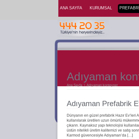
ANA SAYFA
KURUMSAL
PREFABRİ
Adıyaman kon
Ana Sayfa
\
Adıyaman konteyner
Adıyaman Prefabrik E
Dünyanın en güzel prefabrik Hazır Ev’leri
kullanılarak üretilen uzun ömürlü mükemmel 
çıkarın. Kaynaksız yapı teknolojisi kullanıla
üstün nitelikli üretim kalitemizi ve satış s
Karmod güvencesiyle Adıyaman’da […]