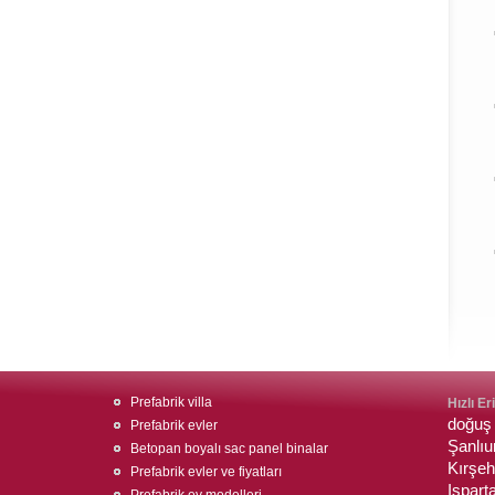
Prefabrik villa
Hızlı Er
doğuş 
Prefabrik evler
Şanlıu
Betopan boyalı sac panel binalar
Kırşeh
Prefabrik evler ve fiyatları
Ispart
Prefabrik ev modelleri