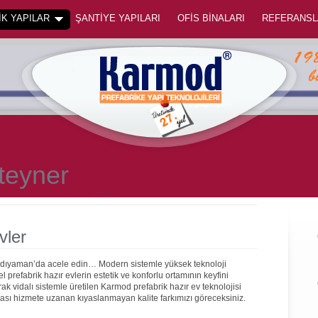
K YAPILAR
ŞANTİYE YAPILARI
OFİS BİNALARI
REFERANSL
teyner
vler
 Adıyaman’da acele edin… Modern sistemle yüksek teknoloji
prefabrik hazır evlerin estetik ve konforlu ortamının keyfini
rak vidalı sistemle üretilen Karmod prefabrik hazır ev teknolojisi
onrası hizmete uzanan kıyaslanmayan kalite farkımızı göreceksiniz.