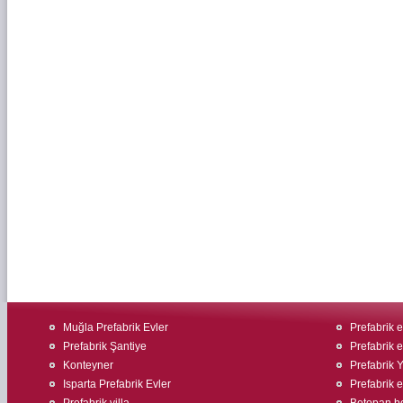
Muğla Prefabrik Evler
Prefabrik 
Prefabrik Şantiye
Prefabrik ev
Konteyner
Prefabrik 
Isparta Prefabrik Evler
Prefabrik ev
Prefabrik villa
Betopan bo