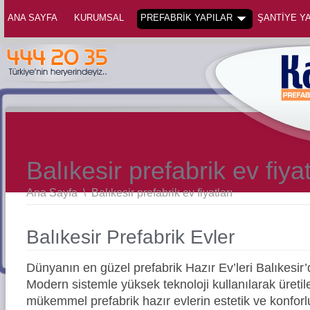
ANA SAYFA
KURUMSAL
PREFABRİK YAPILAR
ŞANTİYE YA
Balıkesir prefabrik ev fiyat
Ana Sayfa
\
Balıkesir prefabrik ev fiyatları
Balıkesir Prefabrik Evler
Dünyanın en güzel prefabrik Hazır Ev’leri Balıkesi
Modern sistemle yüksek teknoloji kullanılarak üreti
mükemmel prefabrik hazır evlerin estetik ve konforl