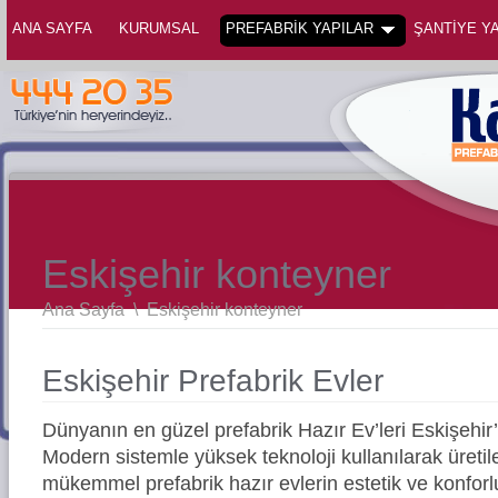
ANA SAYFA
KURUMSAL
PREFABRİK YAPILAR
ŞANTİYE YA
Eskişehir konteyner
Ana Sayfa
\
Eskişehir konteyner
Eskişehir Prefabrik Evler
Dünyanın en güzel prefabrik Hazır Ev’leri Eskişehi
Modern sistemle yüksek teknoloji kullanılarak üreti
mükemmel prefabrik hazır evlerin estetik ve konforl