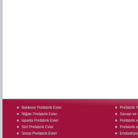
Balıkesir Prefabrik Evler
Prefabrik 
Niğde Prefabrik Evler
Sanayi ve t
Isparta Prefabrik Evler
Prefabrik v
Siirt Prefabrik Evler
Prefabrik ev
Sinop Prefabrik Evler
Endüstriyel