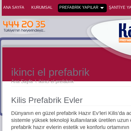
ANA SAYFA
KURUMSAL
PREFABRİK YAPILAR
ŞANTİYE YA
ikinci el prefabrik
Ana Sayfa
\
ikinci el prefabrik
Kilis Prefabrik Evler
Dünyanın en güzel prefabrik Hazır Ev’leri Kilis’da
sistemle yüksek teknoloji kullanılarak üretilen uz
prefabrik hazır evlerin estetik ve konforlu ortamının 