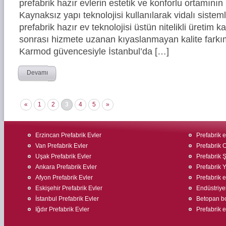
prefabrik hazır evlerin estetik ve konforlu ortamının 
Kaynaksız yapı teknolojisi kullanılarak vidalı siste
prefabrik hazır ev teknolojisi üstün nitelikli üretim ka
sonrası hizmete uzanan kıyaslanmayan kalite farkım
Karmod güvencesiyle İstanbul’da […]
Devamı
«
1
2
3
4
5
»
Erzincan Prefabrik Evler
Prefabrik e
Van Prefabrik Evler
Prefabrik O
Uşak Prefabrik Evler
Prefabrik Ş
Ankara Prefabrik Evler
Prefabrik 
Afyon Prefabrik Evler
Prefabrik 
Eskişehir Prefabrik Evler
Endüstriyel
İstanbul Prefabrik Evler
Betopan bo
Iğdır Prefabrik Evler
Prefabrik 