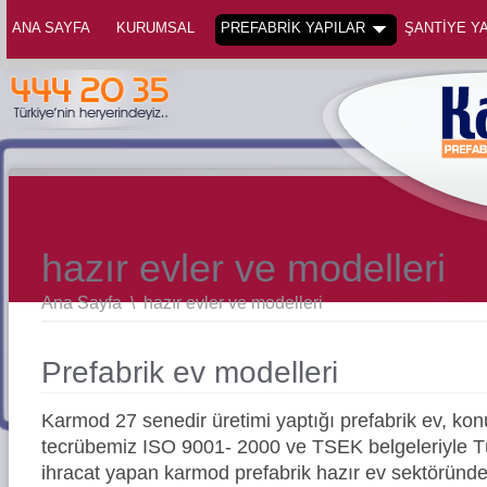
ANA SAYFA
KURUMSAL
PREFABRİK YAPILAR
ŞANTİYE YA
hazır evler ve modelleri
Ana Sayfa
\
hazır evler ve modelleri
Prefabrik ev modelleri
Karmod 27 senedir üretimi yaptığı prefabrik ev, konu
tecrübemiz ISO 9001- 2000 ve TSEK belgeleriyle Tü
ihracat yapan karmod prefabrik hazır ev sektöründe