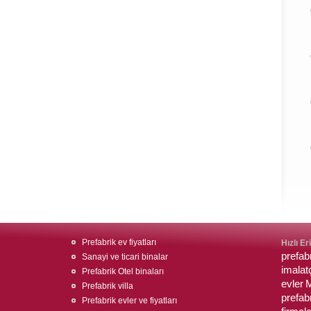
Prefabrik ev fiyatları
Hızlı Er
prefabr
Sanayi ve ticari binalar
imalatç
Prefabrik Otel binaları
evler
M
Prefabrik villa
prefab
Prefabrik evler ve fiyatları