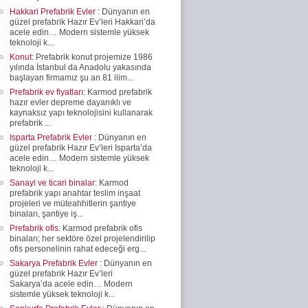
Hakkari Prefabrik Evler
: Dünyanın en
güzel prefabrik Hazır Ev’leri Hakkari’da
acele edin… Modern sistemle yüksek
teknoloji k...
Konut
: Prefabrik konut projemize 1986
yılında İstanbul da Anadolu yakasında
başlayan firmamız şu an 81 ilim...
Prefabrik ev fiyatları
: Karmod prefabrik
hazır evler depreme dayanıklı ve
kaynaksız yapı teknolojisini kullanarak
prefabrik ...
Isparta Prefabrik Evler
: Dünyanın en
güzel prefabrik Hazır Ev’leri Isparta’da
acele edin… Modern sistemle yüksek
teknoloji k...
Sanayi ve ticari binalar
: Karmod
prefabrik yapı anahtar teslim inşaat
projeleri ve müteahhitlerin şantiye
binaları, şantiye iş...
Prefabrik ofis
: Karmod prefabrik ofis
binaları; her sektöre özel projelendirilip
ofis personelinin rahat edeceği erg...
Sakarya Prefabrik Evler
: Dünyanın en
güzel prefabrik Hazır Ev’leri
Sakarya’da acele edin… Modern
sistemle yüksek teknoloji k...