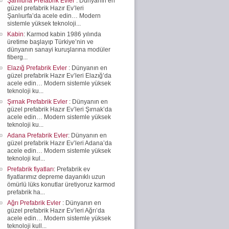
Şanlıurfa Prefabrik Evler
: Dünyanın en
güzel prefabrik Hazır Ev’leri
Şanlıurfa’da acele edin… Modern
sistemle yüksek teknoloji...
Kabin
: Karmod kabin 1986 yılında
üretime başlayıp Türkiye’nin ve
dünyanın sanayi kuruşlarına modüler
fiberg...
Elazığ Prefabrik Evler
: Dünyanın en
güzel prefabrik Hazır Ev’leri Elazığ’da
acele edin… Modern sistemle yüksek
teknoloji ku...
Şırnak Prefabrik Evler
: Dünyanın en
güzel prefabrik Hazır Ev’leri Şırnak’da
acele edin… Modern sistemle yüksek
teknoloji ku...
Adana Prefabrik Evler
: Dünyanın en
güzel prefabrik Hazır Ev’leri Adana’da
acele edin… Modern sistemle yüksek
teknoloji kul...
Prefabrik fiyatları
: Prefabrik ev
fiyatlarımız depreme dayanıklı uzun
ömürlü lüks konutlar üretiyoruz karmod
prefabrik ha...
Ağrı Prefabrik Evler
: Dünyanın en
güzel prefabrik Hazır Ev’leri Ağrı’da
acele edin… Modern sistemle yüksek
teknoloji kull...