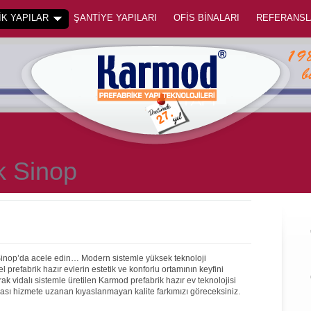
K YAPILAR
ŞANTİYE YAPILARI
OFİS BİNALARI
REFERANSL
k Sinop
 Sinop’da acele edin… Modern sistemle yüksek teknoloji
prefabrik hazır evlerin estetik ve konforlu ortamının keyfini
rak vidalı sistemle üretilen Karmod prefabrik hazır ev teknolojisi
onrası hizmete uzanan kıyaslanmayan kalite farkımızı göreceksiniz.