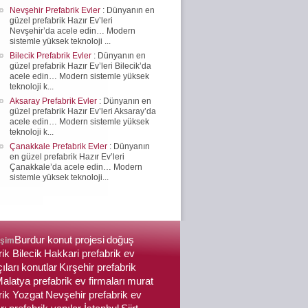
Nevşehir Prefabrik Evler
: Dünyanın en
güzel prefabrik Hazır Ev’leri
Nevşehir’da acele edin… Modern
sistemle yüksek teknoloji ...
Bilecik Prefabrik Evler
: Dünyanın en
güzel prefabrik Hazır Ev’leri Bilecik’da
acele edin… Modern sistemle yüksek
teknoloji k...
Aksaray Prefabrik Evler
: Dünyanın en
güzel prefabrik Hazır Ev’leri Aksaray’da
acele edin… Modern sistemle yüksek
teknoloji k...
Çanakkale Prefabrik Evler
: Dünyanın
en güzel prefabrik Hazır Ev’leri
Çanakkale’da acele edin… Modern
sistemle yüksek teknoloji...
Burdur konut projesi
doğuş
işim
ik Bilecik
Hakkari prefabrik ev
ıları
konutlar
Kırşehir prefabrik
alatya prefabrik ev firmaları
murat
rik Yozgat
Nevşehir prefabrik ev