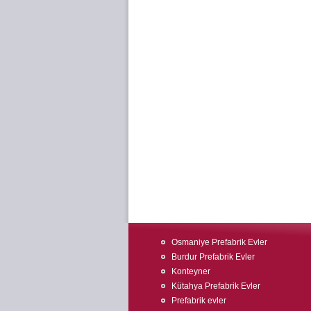
Osmaniye Prefabrik Evler
Burdur Prefabrik Evler
Konteyner
Kütahya Prefabrik Evler
Prefabrik evler