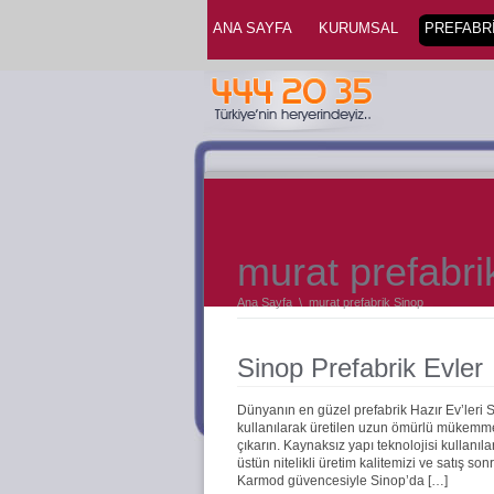
ANA SAYFA
KURUMSAL
PREFABRİ
murat prefabri
Ana Sayfa
\
murat prefabrik Sinop
Sinop Prefabrik Evler
Dünyanın en güzel prefabrik Hazır Ev’leri
kullanılarak üretilen uzun ömürlü mükemmel 
çıkarın. Kaynaksız yapı teknolojisi kullanıla
üstün nitelikli üretim kalitemizi ve satış s
Karmod güvencesiyle Sinop’da […]