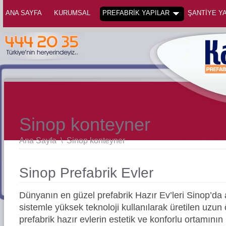
ANA SAYFA
KURUMSAL
PREFABRİK YAPILAR
ŞANTİYE YA
Sinop konteyner
Ana Sayfa
\
Sinop konteyner
Sinop Prefabrik Evler
Dünyanın en güzel prefabrik Hazır Ev’leri Sinop’d
sistemle yüksek teknoloji kullanılarak üretilen uz
prefabrik hazır evlerin estetik ve konforlu ortamının 