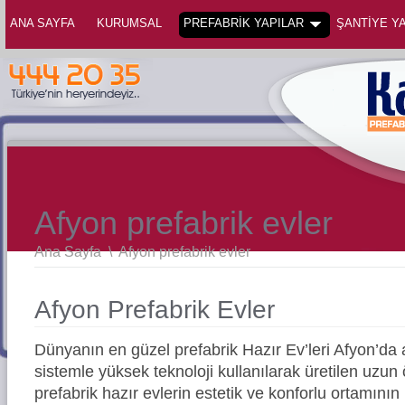
ANA SAYFA
KURUMSAL
PREFABRİK YAPILAR
ŞANTİYE YA
Afyon prefabrik evler
Ana Sayfa
\
Afyon prefabrik evler
Afyon Prefabrik Evler
Dünyanın en güzel prefabrik Hazır Ev’leri Afyon’d
sistemle yüksek teknoloji kullanılarak üretilen uz
prefabrik hazır evlerin estetik ve konforlu ortamının 