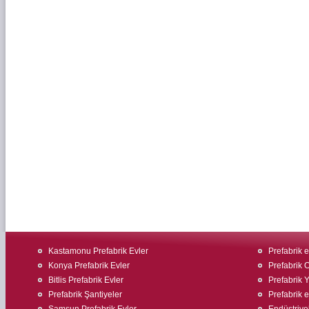
Kastamonu Prefabrik Evler
Prefabrik ev
Konya Prefabrik Evler
Prefabrik O
Bitlis Prefabrik Evler
Prefabrik 
Prefabrik Şantiyeler
Prefabrik 
Samsun Prefabrik Evler
Endüstriyel