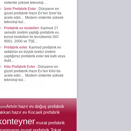
sistemle yüksek teknoloji ...
İzmir Prefabrik Evler
: Dünyanın en
güzel prefabrik Hazır Ev’leri İzmir’da
acele edin… Modern sistemle yüksek
teknoloji kul...
Prefabrik ev modelleri
: Karmod 27
senedir üretimi yaptığı prefabrik ev,
konut modelleri ile tecrübemiz ISO
9001- 2000 ve TSE...
Prefabrik evler
: Karmod prefabrik ev
sektörün en büyük üretici üretimi
yaptığımız prefabrik evler tek katlı veya
dubl...
Kilis Prefabrik Evler
: Dünyanın en
güzel prefabrik Hazır Ev’leri Kilis’da
acele edin… Modern sistemle yüksek
teknoloji kul...
Artvin hazır ev
doğuş prefabrik
işim
kkari hazır ev
Kocaeli prefabrik
konteyner
murat prefabrik
manmaraş
murat prefabrik Tokat