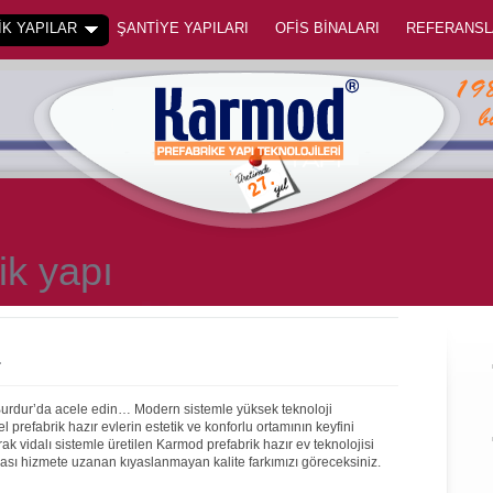
K YAPILAR
ŞANTİYE YAPILARI
OFİS BİNALARI
REFERANSL
ik yapı
r
 Burdur’da acele edin… Modern sistemle yüksek teknoloji
prefabrik hazır evlerin estetik ve konforlu ortamının keyfini
rak vidalı sistemle üretilen Karmod prefabrik hazır ev teknolojisi
onrası hizmete uzanan kıyaslanmayan kalite farkımızı göreceksiniz.