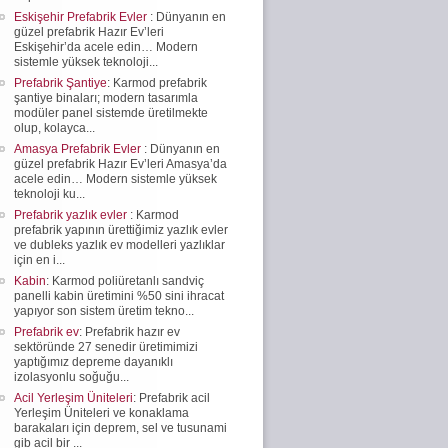
Eskişehir Prefabrik Evler
: Dünyanın en
güzel prefabrik Hazır Ev’leri
Eskişehir’da acele edin… Modern
sistemle yüksek teknoloji...
Prefabrik Şantiye
: Karmod prefabrik
şantiye binaları; modern tasarımla
modüler panel sistemde üretilmekte
olup, kolayca...
Amasya Prefabrik Evler
: Dünyanın en
güzel prefabrik Hazır Ev’leri Amasya’da
acele edin… Modern sistemle yüksek
teknoloji ku...
Prefabrik yazlık evler
: Karmod
prefabrik yapının ürettiğimiz yazlık evler
ve dubleks yazlık ev modelleri yazlıklar
için en i...
Kabin
: Karmod poliüretanlı sandviç
panelli kabin üretimini %50 sini ihracat
yapıyor son sistem üretim tekno...
Prefabrik ev
: Prefabrik hazır ev
sektöründe 27 senedir üretimimizi
yaptığımız depreme dayanıklı
izolasyonlu soğuğu...
Acil Yerleşim Üniteleri
: Prefabrik acil
Yerleşim Üniteleri ve konaklama
barakaları için deprem, sel ve tusunami
gib acil bir ...