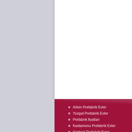
Artvin Prefabrik Evler
Yozgat Prefabrik Evler
Prefabrik fiyatları
Kastamonu Prefabrik Evler
Hakkari Prefabrik Evler