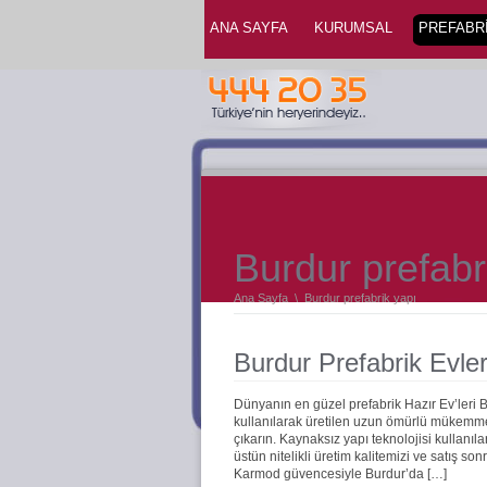
ANA SAYFA
KURUMSAL
PREFABRİ
Burdur prefabr
Ana Sayfa
\
Burdur prefabrik yapı
Burdur Prefabrik Evle
Dünyanın en güzel prefabrik Hazır Ev’leri
kullanılarak üretilen uzun ömürlü mükemmel 
çıkarın. Kaynaksız yapı teknolojisi kullanıla
üstün nitelikli üretim kalitemizi ve satış s
Karmod güvencesiyle Burdur’da […]