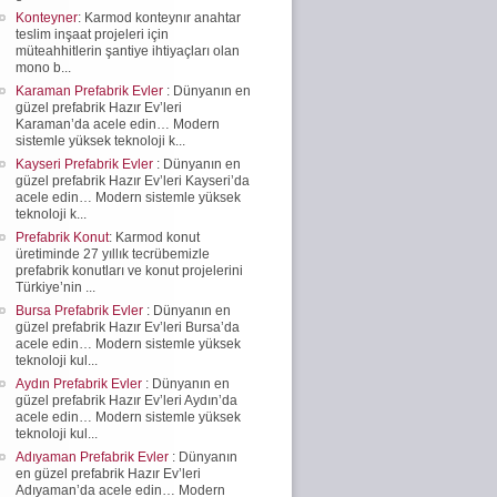
Konteyner
: Karmod konteynır anahtar
teslim inşaat projeleri için
müteahhitlerin şantiye ihtiyaçları olan
mono b...
Karaman Prefabrik Evler
: Dünyanın en
güzel prefabrik Hazır Ev’leri
Karaman’da acele edin… Modern
sistemle yüksek teknoloji k...
Kayseri Prefabrik Evler
: Dünyanın en
güzel prefabrik Hazır Ev’leri Kayseri’da
acele edin… Modern sistemle yüksek
teknoloji k...
Prefabrik Konut
: Karmod konut
üretiminde 27 yıllık tecrübemizle
prefabrik konutları ve konut projelerini
Türkiye’nin ...
Bursa Prefabrik Evler
: Dünyanın en
güzel prefabrik Hazır Ev’leri Bursa’da
acele edin… Modern sistemle yüksek
teknoloji kul...
Aydın Prefabrik Evler
: Dünyanın en
güzel prefabrik Hazır Ev’leri Aydın’da
acele edin… Modern sistemle yüksek
teknoloji kul...
Adıyaman Prefabrik Evler
: Dünyanın
en güzel prefabrik Hazır Ev’leri
Adıyaman’da acele edin… Modern