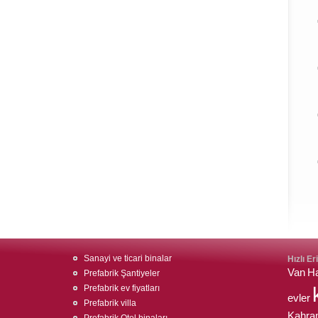
Sanayi ve ticari binalar
Hızlı Er
Van
Ha
Prefabrik Şantiyeler
Prefabrik ev fiyatları
evler
Prefabrik villa
Kahra
Prefabrik Otel binaları