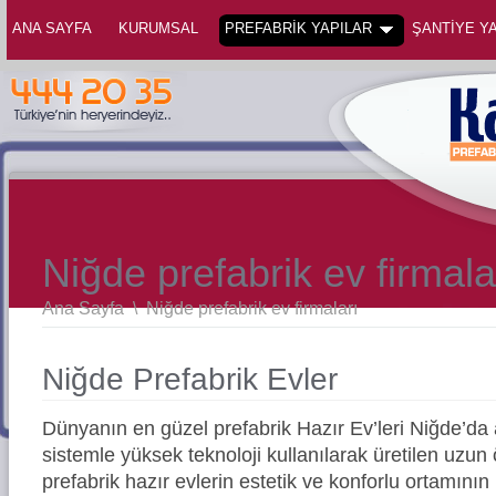
ANA SAYFA
KURUMSAL
PREFABRİK YAPILAR
ŞANTİYE YA
Niğde prefabrik ev firmala
Ana Sayfa
\
Niğde prefabrik ev firmaları
Niğde Prefabrik Evler
Dünyanın en güzel prefabrik Hazır Ev’leri Niğde’d
sistemle yüksek teknoloji kullanılarak üretilen uz
prefabrik hazır evlerin estetik ve konforlu ortamının 