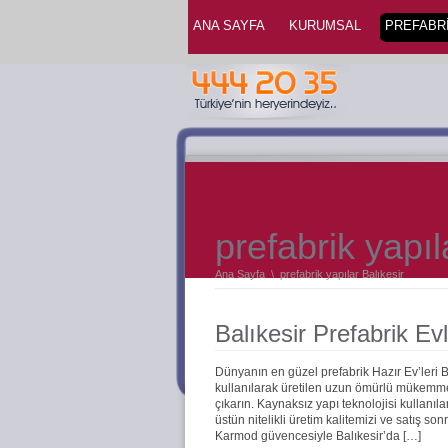
ANA SAYFA
KURUMSAL
PREFABRİ
prefabrik yapıl
Ana Sayfa
\
prefabrik yapılar Balıkesir
Balıkesir Prefabrik Ev
Dünyanın en güzel prefabrik Hazır Ev’leri 
kullanılarak üretilen uzun ömürlü mükemmel 
çıkarın. Kaynaksız yapı teknolojisi kullanıla
üstün nitelikli üretim kalitemizi ve satış s
Karmod güvencesiyle Balıkesir’da […]