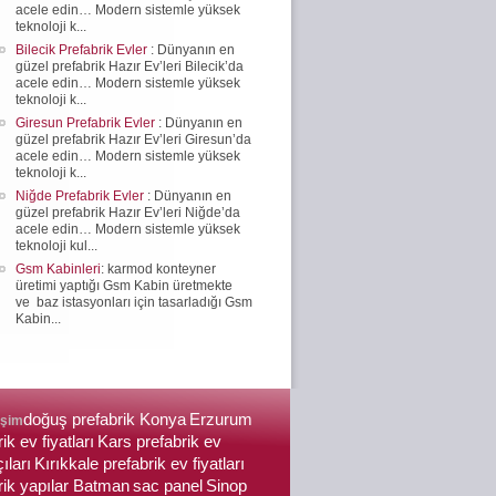
acele edin… Modern sistemle yüksek
teknoloji k...
Bilecik Prefabrik Evler
: Dünyanın en
güzel prefabrik Hazır Ev’leri Bilecik’da
acele edin… Modern sistemle yüksek
teknoloji k...
Giresun Prefabrik Evler
: Dünyanın en
güzel prefabrik Hazır Ev’leri Giresun’da
acele edin… Modern sistemle yüksek
teknoloji k...
Niğde Prefabrik Evler
: Dünyanın en
güzel prefabrik Hazır Ev’leri Niğde’da
acele edin… Modern sistemle yüksek
teknoloji kul...
Gsm Kabinleri
: karmod konteyner
üretimi yaptığı Gsm Kabin üretmekte
ve baz istasyonları için tasarladığı Gsm
Kabin...
doğuş prefabrik Konya
Erzurum
işim
ik ev fiyatları
Kars prefabrik ev
ıları
Kırıkkale prefabrik ev fiyatları
rik yapılar Batman
sac panel
Sinop