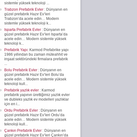
sistemle yüksek teknoloji ...
Trabzon Prefabrik Evler
: Dünyanın en
güzel prefabrik Hazır Ev’leri
Trabzon’da acele edin… Modern
sistemle yüksek teknoloji k...
Isparta Prefabrik Evler
: Dünyanın en
güzel prefabrik Hazır Ev’leri Isparta’da
acele edin… Modern sistemle yüksek
teknoloji k...
Prefabrik Yapı
: Karmod Prefabrike yapı
1986 yıllından bu zaman müteahhit ve
inşaat sektöründeki firmalara prefabrik
...
Bolu Prefabrik Evler
: Dünyanın en
güzel prefabrik Hazır Ev’leri Bolu’da
acele edin… Modern sistemle yüksek
teknoloji kull...
Prefabrik yazlık evler
: Karmod
prefabrik yapının ürettiğimiz yazlık evler
ve dubleks yazlık ev modelleri yazlıklar
için en i...
Ordu Prefabrik Evler
: Dünyanın en
güzel prefabrik Hazır Ev’leri Ordu’da
acele edin… Modern sistemle yüksek
teknoloji kull...
Çankırı Prefabrik Evler
: Dünyanın en
güzel prefabrik Hazır Ev’leri Çankırı’da