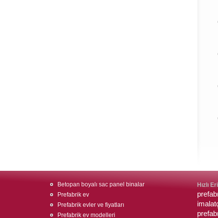
Betopan boyalı sac panel binalar
Hızlı Er
prefabr
Prefabrik ev
imalatç
Prefabrik evler ve fiyatları
prefab
Prefabrik ev modelleri