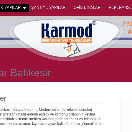
K YAPILAR
ŞANTİYE YAPILARI
OFİS BİNALARI
REFERANSL
ar Balıkesir
ler
Balıkesir’da acele edin… Modern sistemle yüksek teknoloji
prefabrik hazır evlerin estetik ve konforlu ortamının keyfini
rak vidalı sistemle üretilen Karmod prefabrik hazır ev teknolojisi
onrası hizmete uzanan kıyaslanmayan kalite farkımızı göreceksiniz.