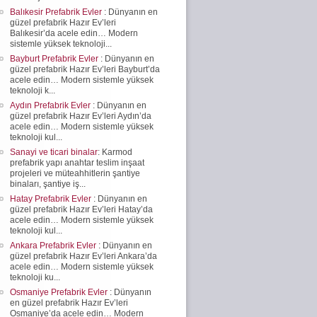
Balıkesir Prefabrik Evler
: Dünyanın en
güzel prefabrik Hazır Ev’leri
Balıkesir’da acele edin… Modern
sistemle yüksek teknoloji...
Bayburt Prefabrik Evler
: Dünyanın en
güzel prefabrik Hazır Ev’leri Bayburt’da
acele edin… Modern sistemle yüksek
teknoloji k...
Aydın Prefabrik Evler
: Dünyanın en
güzel prefabrik Hazır Ev’leri Aydın’da
acele edin… Modern sistemle yüksek
teknoloji kul...
Sanayi ve ticari binalar
: Karmod
prefabrik yapı anahtar teslim inşaat
projeleri ve müteahhitlerin şantiye
binaları, şantiye iş...
Hatay Prefabrik Evler
: Dünyanın en
güzel prefabrik Hazır Ev’leri Hatay’da
acele edin… Modern sistemle yüksek
teknoloji kul...
Ankara Prefabrik Evler
: Dünyanın en
güzel prefabrik Hazır Ev’leri Ankara’da
acele edin… Modern sistemle yüksek
teknoloji ku...
Osmaniye Prefabrik Evler
: Dünyanın
en güzel prefabrik Hazır Ev’leri
Osmaniye’da acele edin… Modern