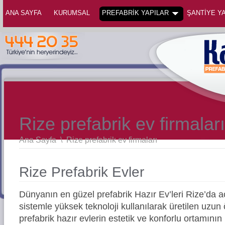
ANA SAYFA
KURUMSAL
PREFABRİK YAPILAR
ŞANTİYE YA
Rize prefabrik ev firmaları
Ana Sayfa
\
Rize prefabrik ev firmaları
Rize Prefabrik Evler
Dünyanın en güzel prefabrik Hazır Ev’leri Rize’da
sistemle yüksek teknoloji kullanılarak üretilen uz
prefabrik hazır evlerin estetik ve konforlu ortamının 