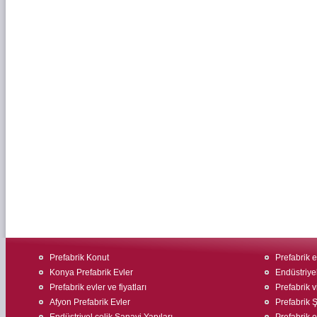
Prefabrik Konut
Prefabrik 
Konya Prefabrik Evler
Endüstriyel
Prefabrik evler ve fiyatları
Prefabrik v
Afyon Prefabrik Evler
Prefabrik Ş
Endüstriyel çelik Sanayi Yapıları
Prefabrik ev