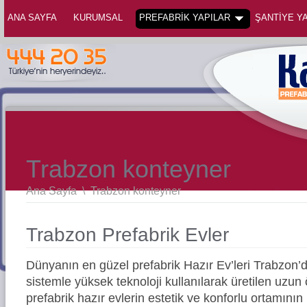
ANA SAYFA
KURUMSAL
PREFABRİK YAPILAR
ŞANTİYE YA
Trabzon konteyner
Ana Sayfa
\
Trabzon konteyner
Trabzon Prefabrik Evler
Dünyanın en güzel prefabrik Hazır Ev’leri Trabzon
sistemle yüksek teknoloji kullanılarak üretilen uz
prefabrik hazır evlerin estetik ve konforlu ortamının 