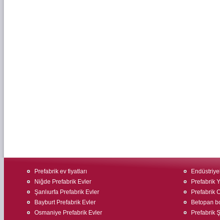
Prefabrik ev fiyatları
Endüstriyel
Niğde Prefabrik Evler
Prefabrik 
Şanlıurfa Prefabrik Evler
Prefabrik O
Bayburt Prefabrik Evler
Betopan bo
Osmaniye Prefabrik Evler
Prefabrik Ş