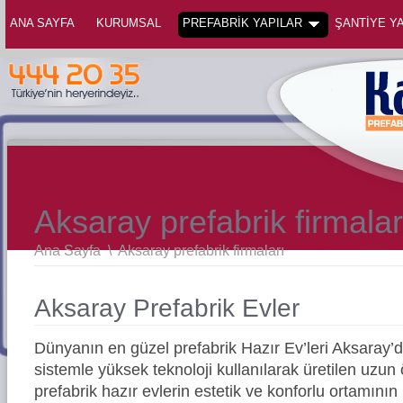
ANA SAYFA
KURUMSAL
PREFABRİK YAPILAR
ŞANTİYE YA
Aksaray prefabrik firmalar
Ana Sayfa
\
Aksaray prefabrik firmaları
Aksaray Prefabrik Evler
Dünyanın en güzel prefabrik Hazır Ev’leri Aksaray
sistemle yüksek teknoloji kullanılarak üretilen uz
prefabrik hazır evlerin estetik ve konforlu ortamının 