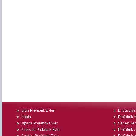
Bitlis Prefabrik Evler
Endüstriyel
Kabin
Prefabrik 
Isparta Prefabrik Evler
Sanayi ve t
Kırıkkale Prefabrik Evler
Prefabrik v
Antalya Prefabrik Evler
Prefabrik e