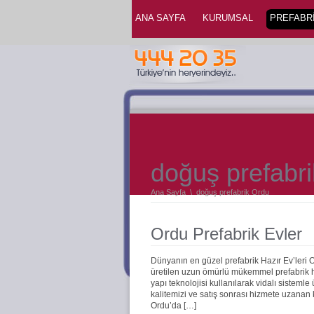
ANA SAYFA
KURUMSAL
PREFABRİ
doğuş prefabr
Ana Sayfa
\
doğuş prefabrik Ordu
Ordu Prefabrik Evler
Dünyanın en güzel prefabrik Hazır Ev’leri 
üretilen uzun ömürlü mükemmel prefabrik haz
yapı teknolojisi kullanılarak vidalı sistemle
kalitemizi ve satış sonrası hizmete uzanan
Ordu’da […]