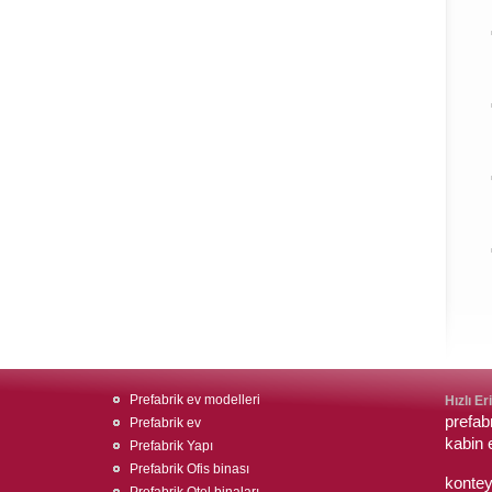
Prefabrik ev modelleri
Hızlı Er
prefab
Prefabrik ev
kabin 
Prefabrik Yapı
Prefabrik Ofis binası
konte
Prefabrik Otel binaları