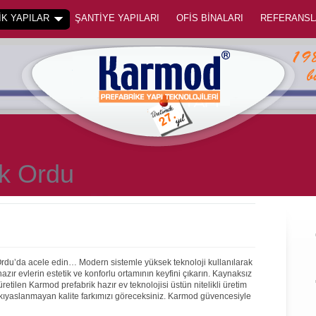
K YAPILAR
ŞANTİYE YAPILARI
OFİS BİNALARI
REFERANSL
ik Ordu
Ordu’da acele edin… Modern sistemle yüksek teknoloji kullanılarak
ır evlerin estetik ve konforlu ortamının keyfini çıkarın. Kaynaksız
 üretilen Karmod prefabrik hazır ev teknolojisi üstün nitelikli üretim
 kıyaslanmayan kalite farkımızı göreceksiniz. Karmod güvencesiyle