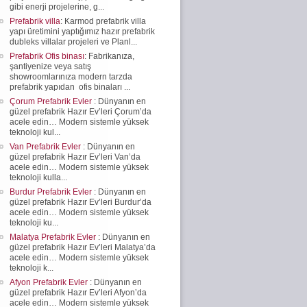
gibi enerji projelerine, g...
Prefabrik villa
: Karmod prefabrik villa
yapı üretimini yaptığımız hazır prefabrik
dubleks villalar projeleri ve Planl...
Prefabrik Ofis binası
: Fabrikanıza,
şantiyenize veya satış
showroomlarınıza modern tarzda
prefabrik yapıdan ofis binaları ...
Çorum Prefabrik Evler
: Dünyanın en
güzel prefabrik Hazır Ev’leri Çorum’da
acele edin… Modern sistemle yüksek
teknoloji kul...
Van Prefabrik Evler
: Dünyanın en
güzel prefabrik Hazır Ev’leri Van’da
acele edin… Modern sistemle yüksek
teknoloji kulla...
Burdur Prefabrik Evler
: Dünyanın en
güzel prefabrik Hazır Ev’leri Burdur’da
acele edin… Modern sistemle yüksek
teknoloji ku...
Malatya Prefabrik Evler
: Dünyanın en
güzel prefabrik Hazır Ev’leri Malatya’da
acele edin… Modern sistemle yüksek
teknoloji k...
Afyon Prefabrik Evler
: Dünyanın en
güzel prefabrik Hazır Ev’leri Afyon’da
acele edin… Modern sistemle yüksek