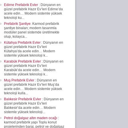
Edirne Prefabrik Evler
: Dünyanın en
güzel prefabrik Hazır Ev’leri Edirne’da
acele edin… Modern sistemle yüksek
teknoloji ku...
Prefabrik Şantiye
: Karmod prefabrik
şantiye binaları; modern tasarımla
modüler panel sistemde üretilmekte
olup, kolayca...
Kütahya Prefabrik Evler
: Dünyanın en
güzel prefabrik Hazır Ev’leri
Kütahya’da acele edin… Modern
sistemle yüksek teknoloji k...
Karabük Prefabrik Evler
: Dünyanın en
güzel prefabrik Hazır Ev’leri
Karabük’da acele edin… Modern
sistemle yüksek teknoloji k...
Muş Prefabrik Evler
: Dünyanın en
güzel prefabrik Hazır Ev’leri Muş’da
acele edin… Modern sistemle yüksek
teknoloji kulla...
Balıkesir Prefabrik Evler
: Dünyanın en
güzel prefabrik Hazır Ev’leri
Balıkesir’da acele edin… Modern
sistemle yüksek teknoloji...
Petrol doğalgaz altın maden ocağı
:
karmod prefabrik yapı Toplu konut
projelerinden baraj, petrol ve doğalgaz