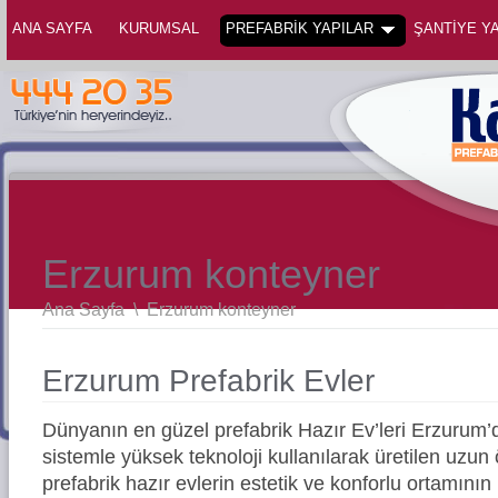
ANA SAYFA
KURUMSAL
PREFABRİK YAPILAR
ŞANTİYE YA
Erzurum konteyner
Ana Sayfa
\
Erzurum konteyner
Erzurum Prefabrik Evler
Dünyanın en güzel prefabrik Hazır Ev’leri Erzuru
sistemle yüksek teknoloji kullanılarak üretilen uz
prefabrik hazır evlerin estetik ve konforlu ortamının 