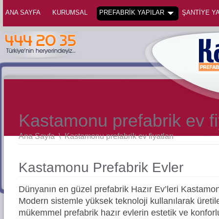
ANA SAYFA
KURUMSAL
PREFABRİK YAPILAR
ŞANTİYE YA
Kastamonu prefabrik ev fi
Ana Sayfa
\
Kastamonu prefabrik ev fiyatları
Kastamonu Prefabrik Evler
Dünyanın en güzel prefabrik Hazır Ev’leri Kastamo
Modern sistemle yüksek teknoloji kullanılarak üreti
mükemmel prefabrik hazır evlerin estetik ve konforl