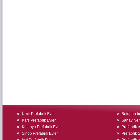
İzmir Prefabrik Evler
Betopan bo
Kars Prefabrik Evler
Sanayi ve t
Kütahya Prefabrik Evler
Prefabrik ev
Sinop Prefabrik Evler
Prefabrik Ş
İçel Prefabrik Evler
Prefabrik v