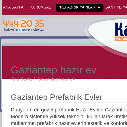
ANA SAYFA
KURUMSAL
PREFABRİK YAPILAR
ŞANTİYE YA
Gaziantep hazır ev
Ana Sayfa
\
Gaziantep hazır ev
Gaziantep Prefabrik Evler
Dünyanın en güzel prefabrik Hazır Ev’leri Gaziant
Modern sistemle yüksek teknoloji kullanılarak üreti
mükemmel prefabrik hazır evlerin estetik ve konforl