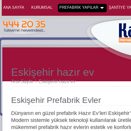
ANA SAYFA
KURUMSAL
PREFABRİK YAPILAR
ŞANTİYE YA
Eskişehir hazır ev
Ana Sayfa
\
Eskişehir hazır ev
Eskişehir Prefabrik Evler
Dünyanın en güzel prefabrik Hazır Ev’leri Eskişehi
Modern sistemle yüksek teknoloji kullanılarak üreti
mükemmel prefabrik hazır evlerin estetik ve konforl