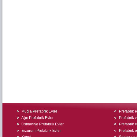
Muğla Prefabrik Evler
Prefabrik ev
Ağrı Prefabrik Evler
Prefabrik v
Osmaniye Prefabrik Evler
Prefabrik ev
Erzurum Prefabrik Evler
Prefabrik e
Konut
Sanayi ve t