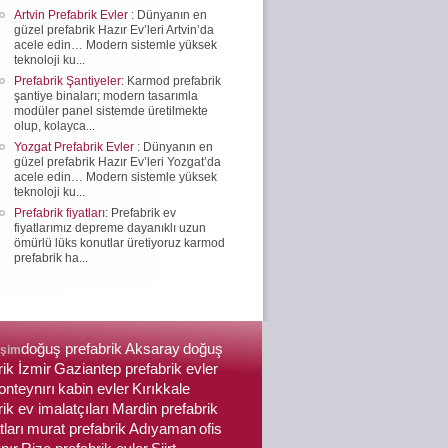
Artvin Prefabrik Evler
: Dünyanın en
güzel prefabrik Hazır Ev’leri Artvin’da
acele edin… Modern sistemle yüksek
teknoloji ku...
Prefabrik Şantiyeler
: Karmod prefabrik
şantiye binaları; modern tasarımla
modüler panel sistemde üretilmekte
olup, kolayca...
Yozgat Prefabrik Evler
: Dünyanın en
güzel prefabrik Hazır Ev’leri Yozgat’da
acele edin… Modern sistemle yüksek
teknoloji ku...
Prefabrik fiyatları
: Prefabrik ev
fiyatlarımız depreme dayanıklı uzun
ömürlü lüks konutlar üretiyoruz karmod
prefabrik ha...
doğuş prefabrik Aksaray
doğuş
işim
rik İzmir
Gaziantep prefabrik evler
nteynırı
kabin evler
Kırıkkale
ik ev imalatçıları
Mardin prefabrik
tları
murat prefabrik Adıyaman
ofis