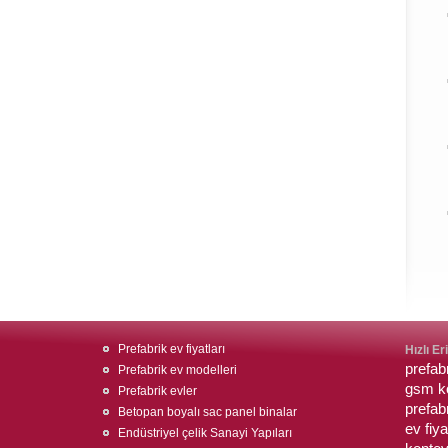
Prefabrik ev fiyatları
Hızlı Er
prefab
Prefabrik ev modelleri
gsm ko
Prefabrik evler
prefabr
Betopan boyalı sac panel binalar
ev fiya
Endüstriyel çelik Sanayi Yapıları