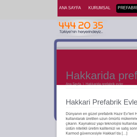
ANA SAYFA
KURUMSAL
PREFABRİ
Hakkarida pref
Ana Sayfa
\
Hakkarida prefabrik evler
Hakkari Prefabrik Evle
Dünyanın en güzel prefabrik Hazır Ev’leri
kullanılarak üretilen uzun ömürlü mükemmel 
çıkarın. Kaynaksız yapı teknolojisi kullanıla
üstün nitelikli üretim kalitemizi ve satış s
Karmod güvencesiyle Hakkari’da […]