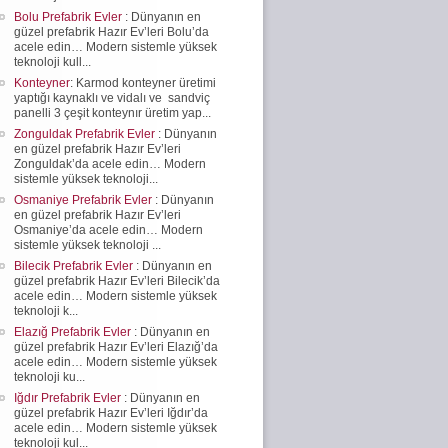
Bolu Prefabrik Evler
: Dünyanın en
güzel prefabrik Hazır Ev’leri Bolu’da
acele edin… Modern sistemle yüksek
teknoloji kull...
Konteyner
: Karmod konteyner üretimi
yaptığı kaynaklı ve vidalı ve sandviç
panelli 3 çeşit konteynır üretim yap...
Zonguldak Prefabrik Evler
: Dünyanın
en güzel prefabrik Hazır Ev’leri
Zonguldak’da acele edin… Modern
sistemle yüksek teknoloji...
Osmaniye Prefabrik Evler
: Dünyanın
en güzel prefabrik Hazır Ev’leri
Osmaniye’da acele edin… Modern
sistemle yüksek teknoloji ...
Bilecik Prefabrik Evler
: Dünyanın en
güzel prefabrik Hazır Ev’leri Bilecik’da
acele edin… Modern sistemle yüksek
teknoloji k...
Elazığ Prefabrik Evler
: Dünyanın en
güzel prefabrik Hazır Ev’leri Elazığ’da
acele edin… Modern sistemle yüksek
teknoloji ku...
Iğdır Prefabrik Evler
: Dünyanın en
güzel prefabrik Hazır Ev’leri Iğdır’da
acele edin… Modern sistemle yüksek
teknoloji kul...