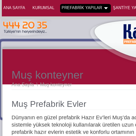
ANA SAYFA
KURUMSAL
PREFABRİK YAPILAR
ŞANTİYE YA
Muş konteyner
Ana Sayfa
\
Muş konteyner
Muş Prefabrik Evler
Dünyanın en güzel prefabrik Hazır Ev’leri Muş’da
sistemle yüksek teknoloji kullanılarak üretilen uz
prefabrik hazır evlerin estetik ve konforlu ortamının 