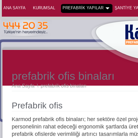
ANA SAYFA
KURUMSAL
PREFABRİK YAPILAR
ŞANTİYE YA
prefabrik ofis binaları
Ana Sayfa
\
prefabrik ofis binaları
Prefabrik ofis
Karmod prefabrik ofis binaları; her sektöre özel proje
personelinin rahat edeceği ergonomik şartlarda üre
prefabrik ofislerde verimliliği artırıcı tasarımlarla 